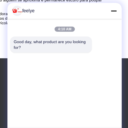
do alguém se aproxima e permanece escuro para poupar
feelye
badoras africanas não só conseguem taxas de incubação
 de electricidade significativamente mais baixos
Este não
cola competitivo.
4:10 AM
Good day, what product are you looking 
for?
telefone: 0086 15190313545