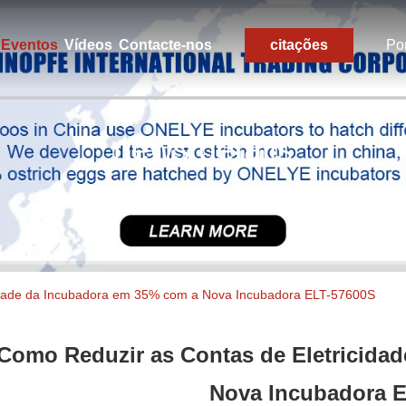
Eventos
Vídeos
Contacte-nos
citações
Po
news details
idade da Incubadora em 35% com a Nova Incubadora ELT-57600S
Como Reduzir as Contas de Eletricida
Nova Incubadora 