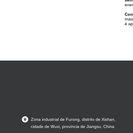
sen
ener
Con
mais
é ap
Zona industrial de Furong, distrito de Xishan,
cidade de Wuxi, província de Jiangsu, China