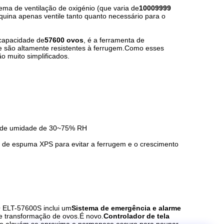
ema de ventilação de oxigénio (que varia de
10009999
uina apenas ventile tanto quanto necessário para o
 capacidade de
57600 ovos
, é a ferramenta de
 são altamente resistentes à ferrugem
.
Como esses
o muito simplificados.
a de umidade de 30~75% RH
o de espuma XPS para evitar a ferrugem e o crescimento
 ELT-57600S inclui um
Sistema de emergência e alarme
e transformação de ovos
.
É novo.
Controlador de tela