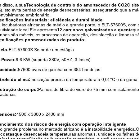
 disso, a sua
Tecnologia de controlo do amortecedor de CO2
O sist
m
)
.
Isto evita perdas de energia desnecessárias, assegurando que a máq
nvolvimento embrionário
.
cificações industriais: eficiência e durabilidade
 incubadoras africanas de médio a grande porte, o ELT-57600S, com
utividade ideal
.
Ele apresenta
12 carrinhos galvanizados a quente
que
inhos são móveis, os processos de operação, desinfecção e limpeza sã
ecificações pormenorizadas do produto:
elo:
ELT-57600S Setor de um estágio
 Power:
9.6 KW (suporta 380V, 50HZ, 3 fases)
acidade:
57600 ovos de galinha com 384 bandejas
role do clima:
Indicação precisa da temperatura a 0,01°C e da gam
strução do corpo:
Painéis de fibra de vidro de 75 mm com isolament
actérias
ensões:
4500 x 3800 x 2400 mm
enciamento dos riscos de energia com operação inteligente
o grande problema no mercado africano é a instabilidade energética.
O
 costas
que desencadeia temperaturas anormais, umidade ou falhas d