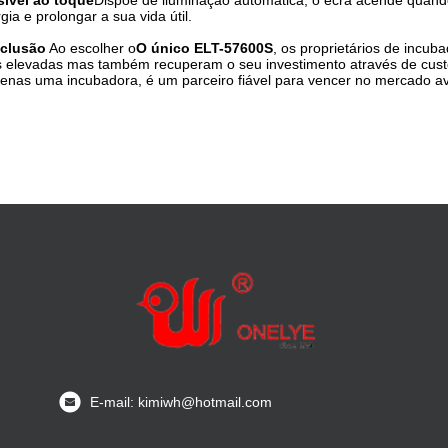
sível ao toque
Dispõe de iluminação automática; o ecrã acende quan
gia e prolongar a sua vida útil
.
clusão
Ao escolher o
O único ELT-57600S
, os proprietários de incu
 elevadas mas também recuperam o seu investimento através de custos
enas uma incubadora, é um parceiro fiável para vencer no mercado aví
E-mail: kimiwh@hotmail.com