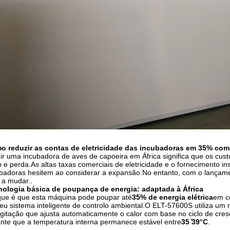
o reduzir as contas de eletricidade das incubadoras em 35% co
gir uma incubadora de aves de capoeira em África significa que os custo
o e perda.As altas taxas comerciais de eletricidade e o fornecimento 
badoras hesitem ao considerar a expansão.
No entanto, com o lançam
 a mudar.
.
nologia básica de poupança de energia: adaptada à África
ue é que esta máquina pode poupar até
35% de energia elétrica
em c
eu sistema inteligente de controlo ambiental.
O ELT-57600S utiliza um 
gitação que ajusta automaticamente o calor com base no ciclo de cre
nte que a temperatura interna permanece estável entre
35 ̊39°C
.