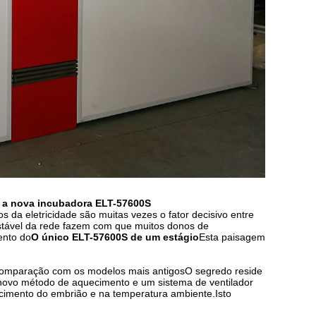
m a nova incubadora ELT-57600S
s da eletricidade são muitas vezes o fator decisivo entre
instável da rede fazem com que muitos donos de
ento do
O único ELT-57600S de um estágio
Esta paisagem
omparação com os modelos mais antigos
O segredo reside
novo método de aquecimento e um sistema de ventilador
scimento do embrião e na temperatura ambiente
.
Isto