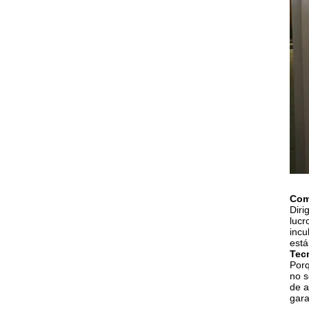
Com
Diri
lucr
incu
está
Tec
Porq
no s
de a
gara