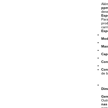
Além
pp
dese
Espe
Para
prod
carr
Esp
Mod
Max
Cap
Cont
Con
de b
Dim
Ger
Outr
nas