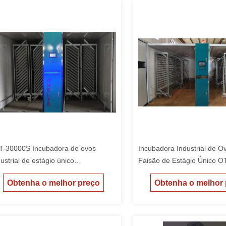
T-30000S Incubadora de ovos
Incubadora Industrial de O
dustrial de estágio único
Faisão de Estágio Único 
uipamento de incubação de alta
(Capacidade de 33.792)
Obtenha o melhor preço
Obtenha o melhor
pacidade