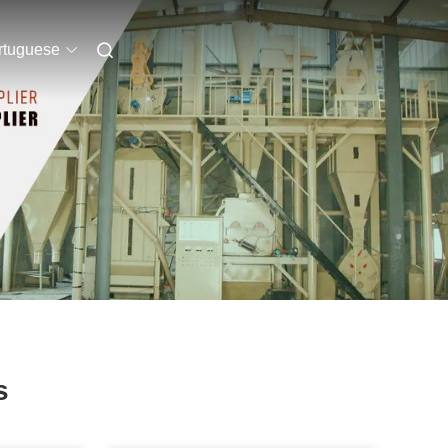
rtuguese
s