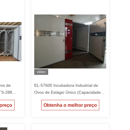
vídeo
vos de
EL-57600 Incubadora Industrial de
OTS-288
Ovos de Estágio Único (Capacidade
de 57.600)
 preço
Obtenha o melhor preço