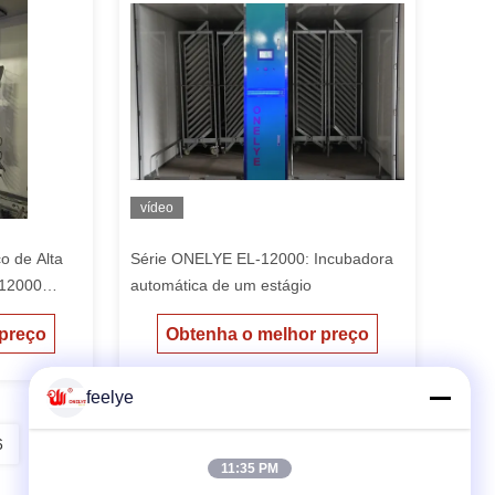
vídeo
o de Alta
Série ONELYE EL-12000: Incubadora
 12000
automática de um estágio
 preço
Obtenha o melhor preço
ão de
feelye
6
7
8
11:35 PM