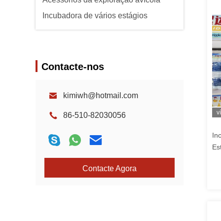
Incubadora de vários estágios
Contacte-nos
kimiwh@hotmail.com
v
86-510-82030056
In
Es
de
Contacte Agora