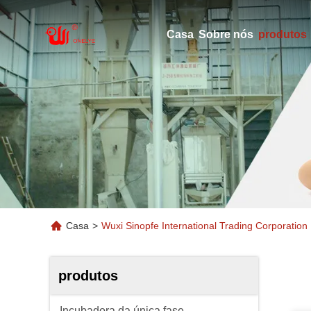
Casa
Sobre nós
produtos
Casa
>
Wuxi Sinopfe International Trading Corporation
produtos
Incubadora da única fase