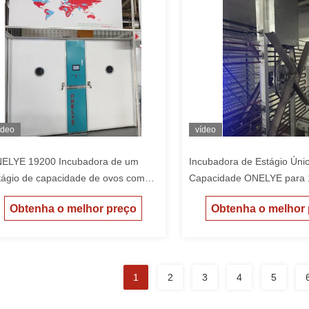
ídeo
vídeo
ELYE 19200 Incubadora de um
Incubadora de Estágio Únic
tágio de capacidade de ovos com
Capacidade ONELYE para
ã táctil inteligente e material de
Ovos com Controle de
Obtenha o melhor preço
Obtenha o melhor
ra de vidro
Microcomputador e Precis
Umidade de ±3% RH
1
2
3
4
5