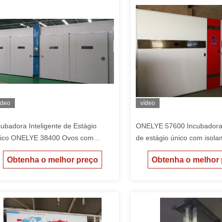
ídeo
vídeo
cubadora Inteligente de Estágio
ONELYE 57600 Incubadora
ico ONELYE 38400 Ovos com
de estágio único com isol
nsores de Precisão Pt1000 e
fibra de vidro de 75 mm e 
Obtenha o melhor preço
Obtenha o melhor
ragem Pneumática Simétrica
de tela sensível ao toque