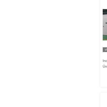
v
In
Ún
Se
Vi