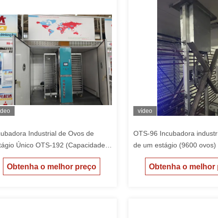
ídeo
vídeo
cubadora Industrial de Ovos de
OTS-96 Incubadora industr
tágio Único OTS-192 (Capacidade
de um estágio (9600 ovos)
 19.200)
Obtenha o melhor preço
Obtenha o melhor