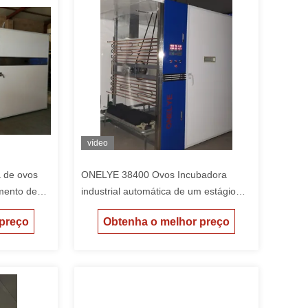
vídeo
 de ovos
ONELYE 38400 Ovos Incubadora
amento de
industrial automática de um estágio
controlador
com rotação pneumática simétrica e
 preço
Obtenha o melhor preço
interface de ecrã táctil inteligente