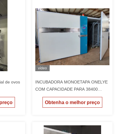
vídeo
ial de ovos
INCUBADORA MONOETAPA ONELYE
COM CAPACIDADE PARA 38400
OVOS, TELA TÁTIL INTELIGENTE E
 preço
Obtenha o melhor preço
RESOLUÇÃO DE TEMPERATURA DE
0,01°C