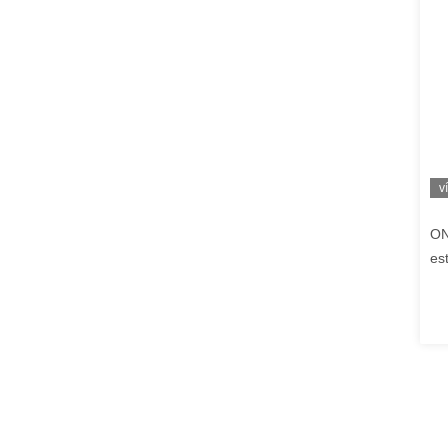
v
ON
es
ecr
fib