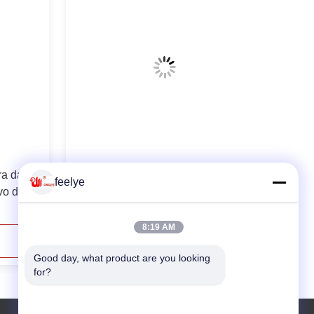
ra da
Os Ss escolhem incubadora do ovo
feelye
vo da
da incubação da fase a grande para
 do
67584 ovos do faisão
8:19 AM
Contacte Agora
Good day, what product are you looking 
for?