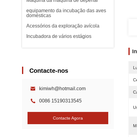
Máquina da máquina de depenar
equipamento da incubação das aves
domésticas
Acessórios da exploração avícola
Incubadora de vários estágios
I
L
Contacte-nos
Ce
kimiwh@hotmail.com
C
0086 15190313545
U
Contacte Agora
M