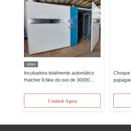
vídeo
0000
Incubadora totalmente automático
Choque 
nhos
Hatcher 9.6kw do ovo de 30000
papagai
ovos
incubad
a
capacid
Contacte Agora