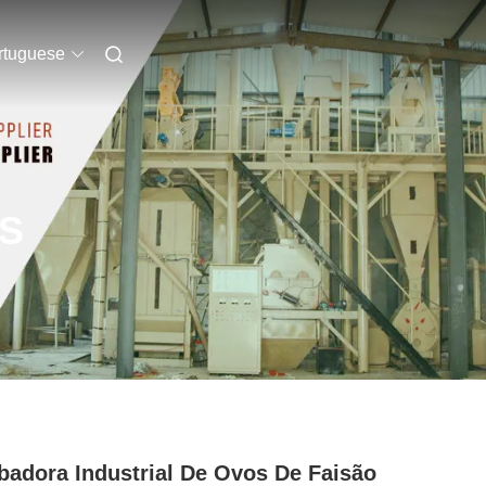
rtuguese
S
badora Industrial De Ovos De Faisão