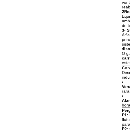
vent
reab
2Re
Equi
ambi
de t
3- 
A fi
prin
sist
4Is
O ga
car
este
Conf
Des
indu
Vers
rara
Alar
hora
Per
P1:
flut
para
P2: