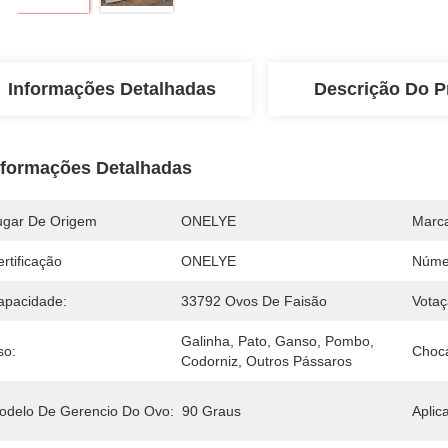
Informações Detalhadas
Descrição Do P
nformações Detalhadas
ugar De Origem
ONELYE
Marc
rtificação
ONELYE
Núme
apacidade:
33792 Ovos De Faisão
Votaç
Galinha, Pato, Ganso, Pombo, 
so:
Choca
Codorniz, Outros Pássaros
odelo De Gerencio Do Ovo:
90 Graus
Aplica