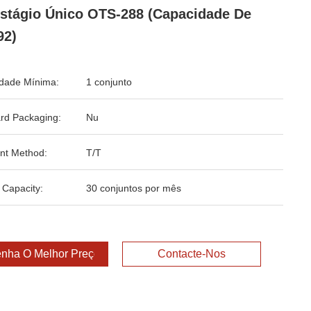
stágio Único OTS-288 (Capacidade De
92)
dade Mínima:
1 conjunto
rd Packaging:
Nu
nt Method:
T/T
 Capacity:
30 conjuntos por mês
nha O Melhor Preço
Contacte-Nos