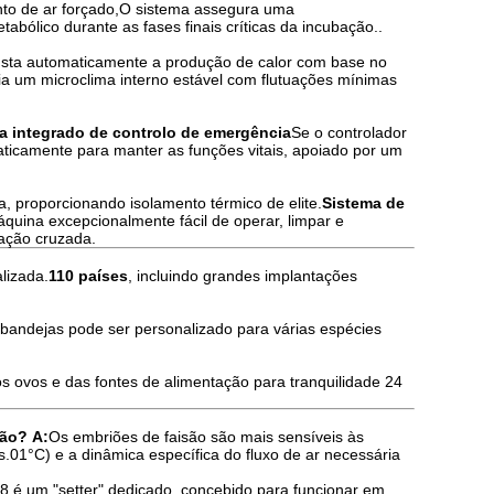
ento de ar forçado,O sistema assegura uma
abólico durante as fases finais críticas da incubação..
sta automaticamente a produção de calor com base no
ria um microclima interno estável com flutuações mínimas
a integrado de controlo de emergência
Se o controlador
aticamente para manter as funções vitais, apoiado por um
, proporcionando isolamento térmico de elite.
Sistema de
quina excepcionalmente fácil de operar, limpar e
nação cruzada.
lizada.
110 países
, incluindo grandes implantações
 bandejas pode ser personalizado para várias espécies
os ovos e das fontes de alimentação para tranquilidade 24
são?
A:
Os embriões de faisão são mais sensíveis às
01°C) e a dinâmica específica do fluxo de ar necessária
 é um "setter" dedicado, concebido para funcionar em