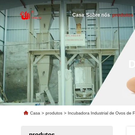
Casa
Sobre nós
produtos
Casa
>
produtos
>
Incubadora Industrial de Ovos de
produtos