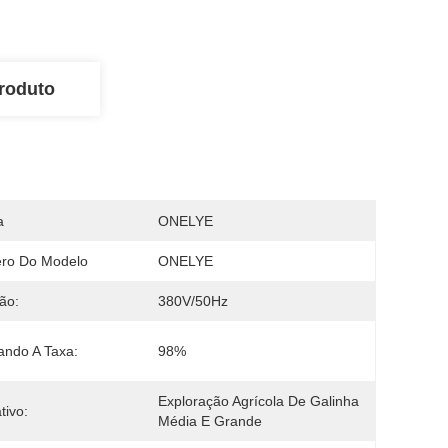
roduto
a
ONELYE
ro Do Modelo
ONELYE
ão:
380V/50Hz
ndo A Taxa:
98%
Exploração Agrícola De Galinha 
tivo:
Média E Grande