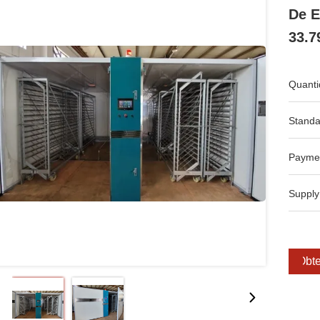
De E
33.7
Quanti
Standa
Payme
Supply
Obte