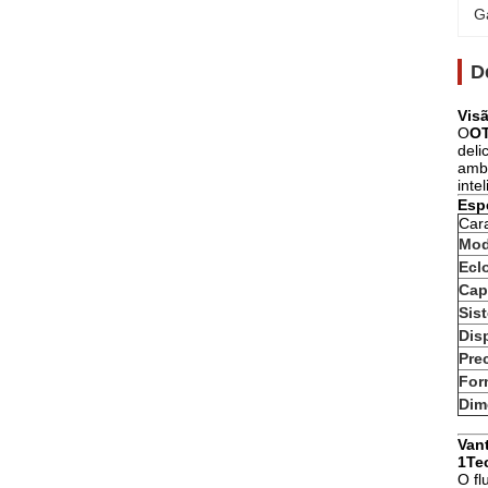
G
D
Vis
O
OT
deli
ambi
inte
Esp
Cara
Mod
Ecl
Cap
Sis
Dis
Pre
For
Dim
Van
1Te
O fl