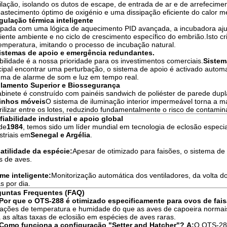
ilação, isolando os dutos de escape, de entrada de ar e de arrefecim
astecimento óptimo de oxigénio e uma dissipação eficiente do calor met
gulação térmica inteligente
pada com uma lógica de aquecimento PID avançada, a incubadora aju
ente ambiente e no ciclo de crescimento específico do embrião.Isto c
emperatura, imitando o processo de incubação natural.
Sistemas de apoio e emergência redundantes.
abilidade é a nossa prioridade para os investimentos comerciais.
Sistem
cipal encontrar uma perturbação, o sistema de apoio é activado autom
ema de alarme de som e luz em tempo real.
olamento Superior e Biossegurança
binete é construído com painéis sandwich de poliéster de parede dupla
rinhos móveis
O sistema de iluminação interior impermeável torna a má
rilizar entre os lotes, reduzindo fundamentalmente o risco de contami
iabilidade industrial e apoio global
de
1984
, temos sido um líder mundial em tecnologia de eclosão especia
striais em
Senegal e Argélia
.
atilidade da espécie:
Apesar de otimizado para faisões, o sistema de
s de aves.
me inteligente:
Monitorização automática dos ventiladores, da volta d
s por dia.
guntas Frequentes (FAQ)
 Por que o OTS-288 é otimizado especificamente para ovos de fai
uações de temperatura e humidade do que as aves de capoeira normais.
 as altas taxas de eclosião em espécies de aves raras.
 Como funciona a configuração "Setter and Hatcher"?
A:
O OTS-288