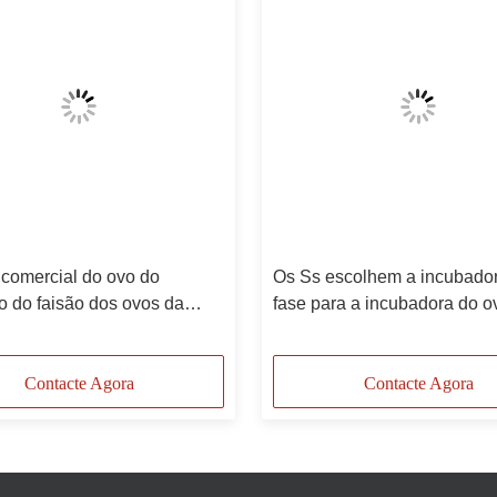
comercial do ovo do
Os Ss escolhem a incubado
o do faisão dos ovos da
fase para a incubadora do o
ora 10000 do ovo da grande
capacidade dos ovos 10000
ade
pássaro
Contacte Agora
Contacte Agora