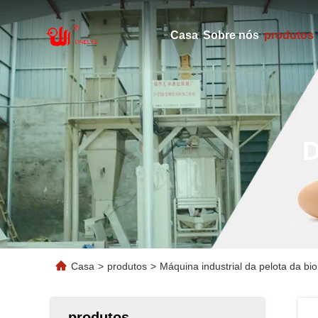
Casa
Sobre nós
produtos
Casa
>
produtos
>
Máquina industrial da pelota da b
produtos