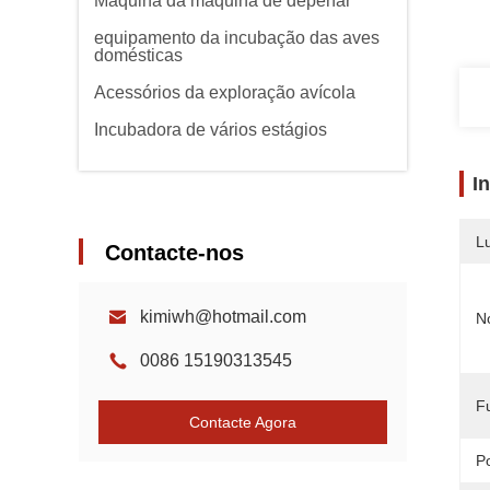
Máquina da máquina de depenar
equipamento da incubação das aves
domésticas
Acessórios da exploração avícola
Incubadora de vários estágios
I
L
Contacte-nos
kimiwh@hotmail.com
N
0086 15190313545
F
Contacte Agora
P