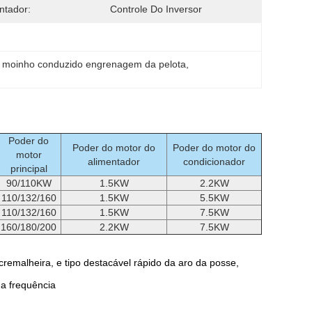
ntador:
Controle Do Inversor
 
moinho conduzido engrenagem da pelota
, 
Poder do
Poder do motor do
Poder do motor do
motor
alimentador
condicionador
principal
90/110KW
1.5KW
2.2KW
110/132/160
1.5KW
5.5KW
110/132/160
1.5KW
7.5KW
160/180/200
2.2KW
7.5KW
remalheira, e tipo destacável rápido da aro da posse,
da frequência