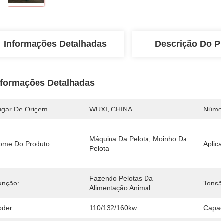
Informações Detalhadas
Descrição Do P
nformações Detalhadas
ugar De Origem
WUXI, CHINA
Núme
Máquina Da Pelota, Moinho Da 
ome Do Produto:
Aplic
Pelota
Fazendo Pelotas Da 
unção:
Tensã
Alimentação Animal
oder:
110/132/160kw
Capa