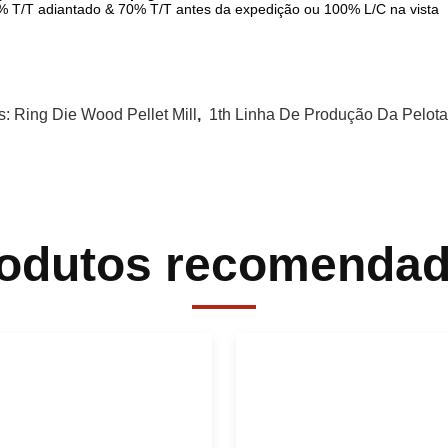
% T/T adiantado & 70% T/T antes da expedição ou 100% L/C na vista
s:
Ring Die Wood Pellet Mill
,
1th Linha De Produção Da Pelot
odutos recomenda