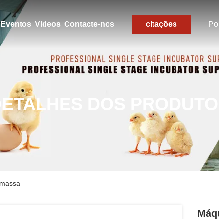
Eventos
Vídeos
Contacte-nos
citações
Po
DETALHES DOS PRODUTO
iomassa
Máqu