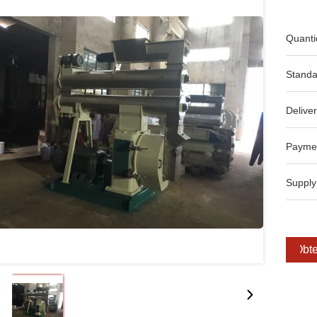
Quanti
Standa
Deliver
Payme
Supply
Obte