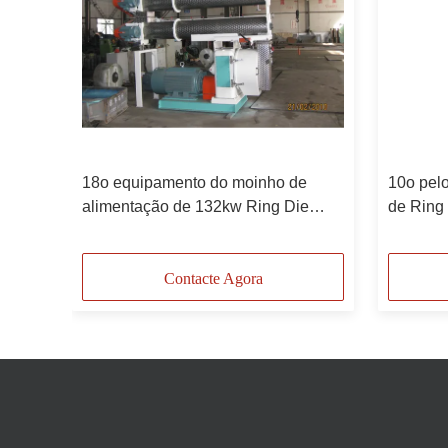
e
18o equipamento do moinho de
10o pelo
et
alimentação de 132kw Ring Die
de Ring 
na
Wood Pellet Machine
faz a m
Contacte Agora