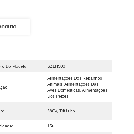
roduto
ro Do Modelo
SZLH508
Alimentações Dos Rebanhos 
Animais, Alimentações Das 
ação:
Aves Domésticas, Alimentações 
Dos Peixes
o:
380V, Trifásico
cidade:
15t/h