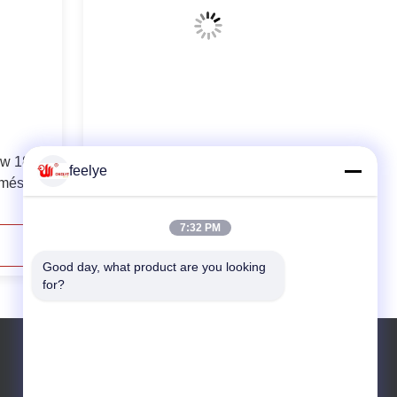
kw 18o
Máquina completa 21tH do
feelye
mésticas
granulador de Ring Die Pellet Mill
ken da
Industrial da alimentação
7:32 PM
Contacte Agora
Good day, what product are you looking 
for?