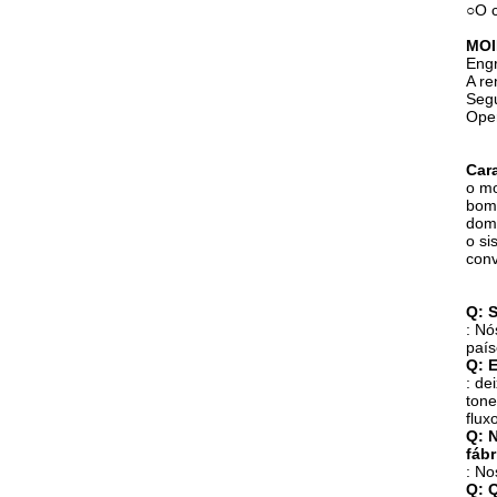
○O c
MOI
Eng
A re
Seg
Oper
Cara
o mo
bom,
domé
o si
conv
Q: 
: Nó
país
Q: 
: de
tone
flux
Q: 
fáb
: No
Q: 