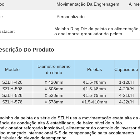
po:
Movimentação Da Engrenagem
Alime
or:
Personalizado
Moinho Ring Die da pelota da alimentação
,
estacar:
o anel morre granulador da pelota
escrição Do Produto
Diâmetro interno
Modelo
Pelotas
Capacidade
do dado
SZLH-420
¢ 420mm
¢1.5-¢8mm
1-12t/H
SZLH-508
¢ 508mm
¢1.5-¢8mm
4-20t/H
SZLH-528
¢ 528mm
¢1.5-¢9mm
4-21t/H
SZLH-578
¢ 578mm
¢1.5-¢10mm
4-22t/H
oinho da pelota da série de SZLH usa a movimentação exata alta da c
iência de condução alta & estabilidade, de baixo nível de ruído.
dicionador reforçado inoxidável, alimentador do controle do inversor 
ipo avançado internacional S-S da compensação salta acoplamento
ã tubular do elevado desempenho