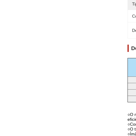
Ti
C
D
D
○
O m
efic
○Con
○O t
○Ím