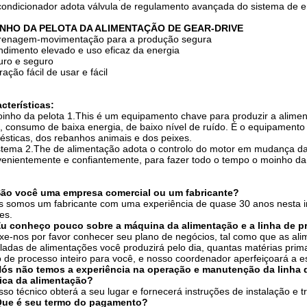
ondicionador adota válvula de regulamento avançada do sistema de 
NHO DA PELOTA DA ALIMENTAÇÃO DE GEAR-DRIVE
renagem-movimentação para a produção segura
ndimento elevado e uso eficaz da energia
uro e seguro
ação fácil de usar e fácil
cterísticas:
inho da pelota 1.This é um equipamento chave para produzir a alime
 consumo de baixa energia, de baixo nível de ruído. É o equipamento 
sticas, dos rebanhos animais e dos peixes.
stema 2.The de alimentação adota o controlo do motor em mudança da 
enientemente e confiantemente, para fazer todo o tempo o moinho da 
São você uma empresa comercial ou um fabricante?
s somos um fabricante com uma experiência de quase 30 anos nesta i
es.
Eu conheço pouco sobre a máquina da alimentação e a linha de 
ixe-nos por favor conhecer seu plano de negócios, tal como que as al
ladas de alimentações você produzirá pelo dia, quantas matérias prim
o de processo inteiro para você, e nosso coordenador aperfeiçoará a e
Nós não temos a experiência na operação e manutenção da linha 
rica da alimentação?
sso técnico obterá a seu lugar e fornecerá instruções de instalação e 
Que é seu termo do pagamento?