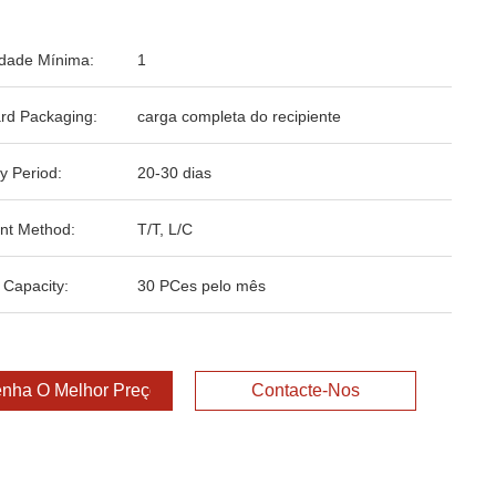
dade Mínima:
1
rd Packaging:
carga completa do recipiente
y Period:
20-30 dias
nt Method:
T/T, L/C
 Capacity:
30 PCes pelo mês
nha O Melhor Preço
Contacte-Nos