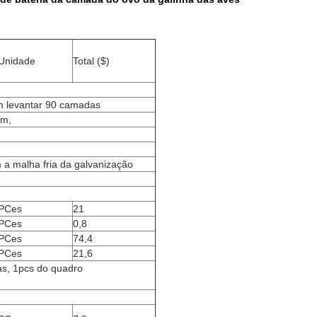
Unidade
Total ($)
m levantar 90 camadas
mm,
 a malha fria da galvanização
PCes
21
PCes
0,8
PCes
74,4
PCes
21,6
as, 1pcs do quadro