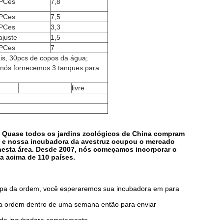
PCes
7,8
PCes
7,5
PCes
3,3
ajuste
1,5
PCes
7
is, 30pcs de copos da água;
e nós fornecemos 3 tanques para
livre
. Quase todos os jardins zoológicos de China compram
s e nossa incubadora da avestruz ocupou o mercado
nesta área. Desde 2007, nós começamos incorporar o
a acima de 110 países.
tapa da ordem, você esperaremos sua incubadora em para
 a ordem dentro de uma semana então para enviar