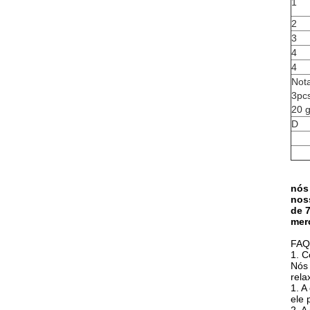
1
2
3
4
4
Not
3pcs
20 g
D
nós
nos
de 
mer
FAQ
1. C
Nós 
rela
1. A
ele 