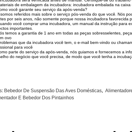
 incubadora será verificada antes de mandar. Certifique-se do trabalh
ateriais de embalagem da incubadora: incubadora embalada na caixa 
omo você garante seu serviço da após-venda?
somos referidos mais sobre o serviço pós-venda do que você. Nós 
ntes por seis anos, não somente porque nossa incubadora favorecida p
uando você comprar uma incubadora, um manual da instrução para ex
ctos importantes.
ós temos a garantia de 1 ano em todas as peças sobresselentes, peça
um ovo
roblemas que da incubadora você tem, o e-mail bem-vindo ou chamam
issional para você
omo parte do serviço da após-venda, nós guiamos e fornecemos a inf
elho do negócio que você precisa, de modo que você tenha a incuba
s:
Bebedor De Suspensão Das Aves Domésticas
,
Alimentador
mentador E Bebedor Dos Pintainhos