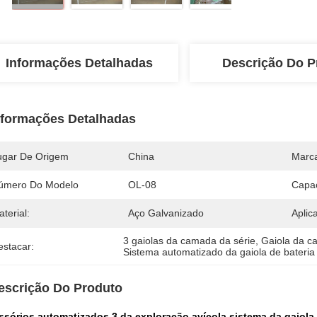
Informações Detalhadas
Descrição Do P
nformações Detalhadas
ugar De Origem
China
Marc
úmero Do Modelo
OL-08
Capa
terial:
Aço Galvanizado
Aplic
3 gaiolas da camada da série
, 
Gaiola da c
estacar:
Sistema automatizado da gaiola de bateria
escrição Do Produto
ssórios automatizados 3 da exploração avícola sistema da gaiola