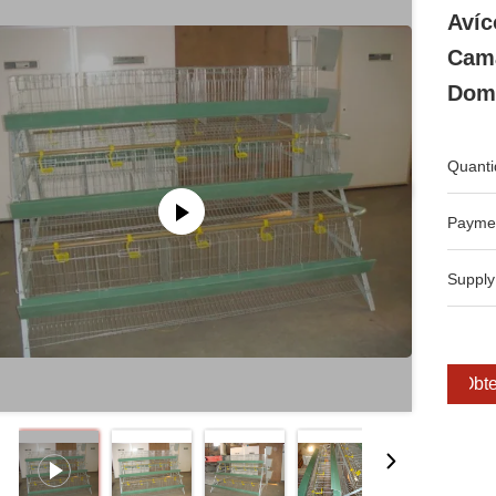
Avíc
Cama
Domé
Quanti
Payme
Supply
Obte