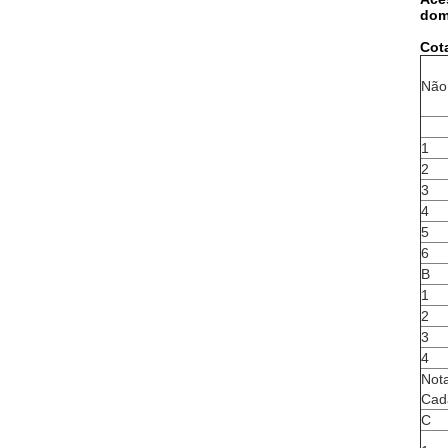
dom
Cot
Não
1
2
3
4
5
6
B
1
2
3
4
Nota
Cada
C