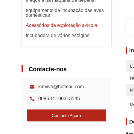
Máquina da máquina de depenar
equipamento da incubação das aves
domésticas
Acessórios da exploração avícola
Incubadora de vários estágios
I
L
Contacte-nos
N
kimiwh@hotmail.com
Ma
0086 15190313545
D
Contacte Agora
D
Ace