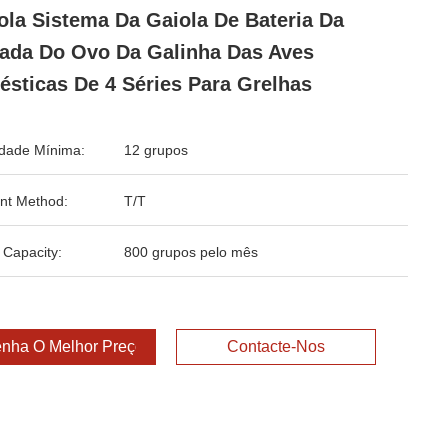
ola Sistema Da Gaiola De Bateria Da
da Do Ovo Da Galinha Das Aves
sticas De 4 Séries Para Grelhas
dade Mínima:
12 grupos
nt Method:
T/T
 Capacity:
800 grupos pelo mês
nha O Melhor Preço
Contacte-Nos