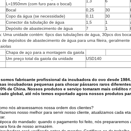
1,3
6
L=1950mm (com furo para o bocal)
Bocal
0,25
30
Copo da água (se necessidade)
0,11
30
Conector da tubulação de água
1,5
1
Depósito de abastecimento de água
7
1
a: Uma unidade contém: 6pcs das tubulações de água, 30pcs dos boca
 de depósitos de abastecimento de água para uma fileira, geralment
aiolas
Chapa de aço para a montagem da gaiola
Um preço total da gaiola da unidade
USD140
 somos fabricante profissional da incubadora do ovo desde 1984
sas incubadoras pequenas para chocar pássaros raros diferente
70% de China. Nossos produtos e serviço tomaram mais créditos 
cado global, até nós temos exportado agora nossos produtos par
omo nós atravessamos nossa ordem dos clientes?
fazemos nosso melhor para servir nosso cliente, atualizamos cada e
xar.
 época do mandado: quando o pagamento foi feito, nós prepararemos
para fora de nosso armazém.