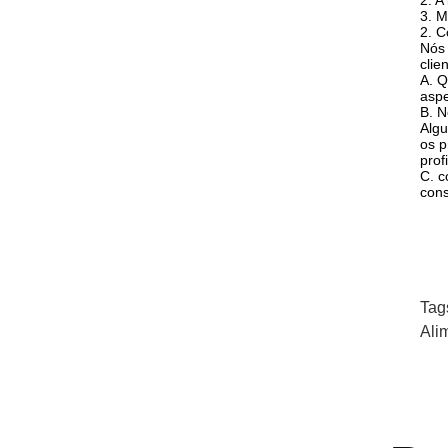
2. A
3. M
2. C
Nós 
clie
A. Q
aspe
B. N
Alg
os p
prof
C. c
cons
Tag
Ali