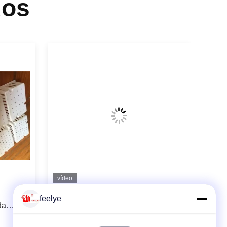
dos
vídeo
Alimentadores da exploração
feelye
da
avícola da galinha de grelha e
acessórios da gaiola da galinha dos