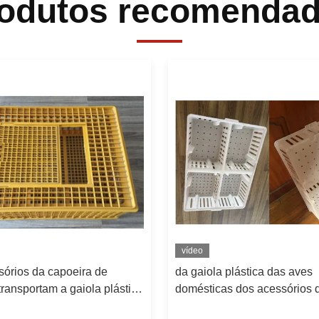
odutos recomenda
vídeo
sórios da capoeira de
da gaiola plástica das aves
transportam a gaiola plástica
domésticas dos acessórios 
x260mm da galinha das
exploração avícola de