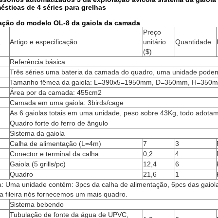
ésticas de 4 séries para grelhas
ação do modelo OL-8 da gaiola da camada
Preço
.
Artigo e especificação
unitário
Quantidade
($)
Referência básica
Três séries uma bateria da camada do quadro, uma unidade pode
Tamanho fêmea da gaiola: L=390x5=1950mm, D=350mm, H=350
Área por da camada: 455cm2
Camada em uma gaiola: 3birds/cage
As 6 gaiolas totais em uma unidade, peso sobre 43Kg, todo adotam
Quadro forte do ferro de ângulo
Sistema da gaiola
Calha de alimentação (L=4m)
7
3
Conector e terminal da calha
0,2
4
Gaiola (5 grills/pc)
12,4
6
Quadro
21,6
1
: Uma unidade contém: 3pcs da calha de alimentação, 6pcs das gaiol
 fileira nós fornecemos um mais quadro.
Sistema bebendo
Tubulação de fonte da água de UPVC,