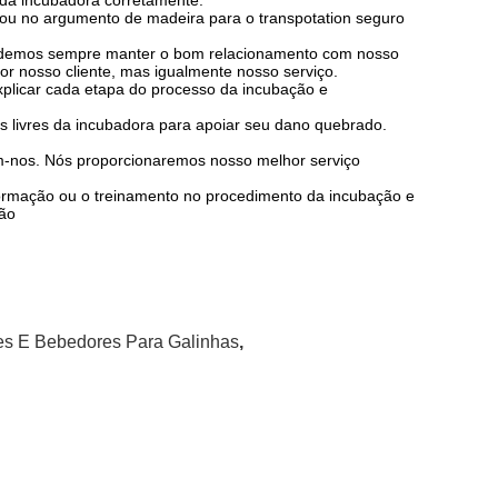
o da incubadora corretamente.
ou no argumento de madeira para o transpotation seguro
podemos sempre manter o bom relacionamento com nosso
or nosso cliente, mas igualmente nosso serviço.
plicar cada etapa do processo da incubação e
s livres da incubadora para apoiar seu dano quebrado.
-nos. Nós proporcionaremos nosso melhor serviço
ormação ou o treinamento no procedimento da incubação e
ção
es E Bebedores Para Galinhas
,