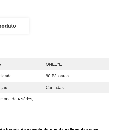
roduto
a
ONELYE
cidade:
90 Pássaros
ação:
Camadas
amada de 4 séries
, 
 de bateria da camada do ovo da galinha das aves