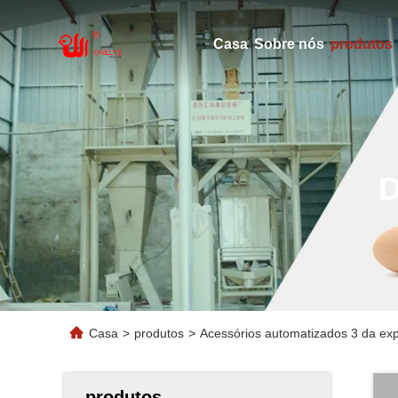
Casa
Sobre nós
produtos
Casa
>
produtos
>
Acessórios automatizados 3 da exp
produtos