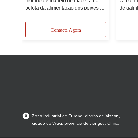
da
moinho de martelo de madeira da
O moinh
pelota da alimentação dos peixes de
de galin
tas de
37kw 2tph para a moedura da
aliment
alimentação
martelo
Contacte Agora
Zona industrial de Furong, distrito de Xishan,
cidade de Wuxi, província de Jiangsu, China