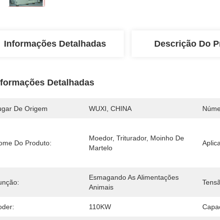
Informações Detalhadas
Descrição Do P
nformações Detalhadas
ugar De Origem
WUXI, CHINA
Núme
Moedor, Triturador, Moinho De 
ome Do Produto:
Aplic
Martelo
Esmagando As Alimentações 
unção:
Tensã
Animais
oder:
110KW
Capa