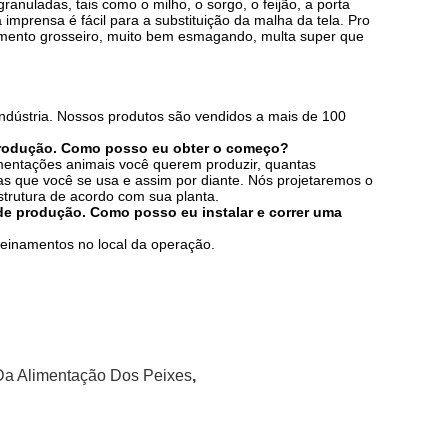
anuladas, tais como o milho, o sorgo, o feijão, a porta
da imprensa é fácil para a substituição da malha da tela. Pro
amento grosseiro, muito bem esmagando, multa super que
ndústria. Nossos produtos são vendidos a mais de 100
produção. Como posso eu obter o começo?
imentações animais você querem produzir, quantas
as que você se usa e assim por diante. Nós projetaremos o
strutura de acordo com sua planta.
de produção. Como posso eu instalar e correr uma
treinamentos no local da operação.
Da Alimentação Dos Peixes
,