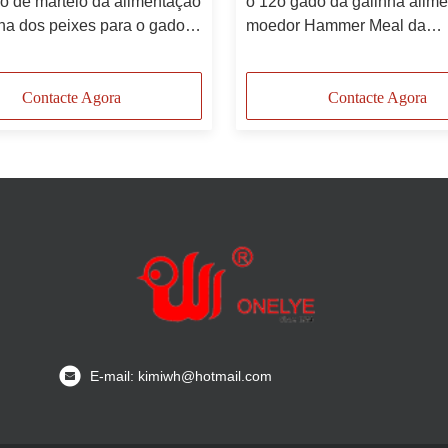
o de martelo da alimentação
o 12o gado da galinha alime
ha dos peixes para o gado
moedor Hammer Meal da
a o moedor Machine do
alimentação do moinho de m
Contacte Agora
Contacte Agora
E-mail: kimiwh@hotmail.com