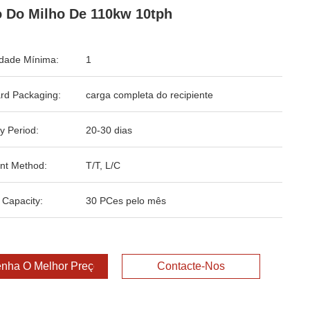
 Do Milho De 110kw 10tph
dade Mínima:
1
rd Packaging:
carga completa do recipiente
y Period:
20-30 dias
nt Method:
T/T, L/C
 Capacity:
30 PCes pelo mês
nha O Melhor Preço
Contacte-Nos