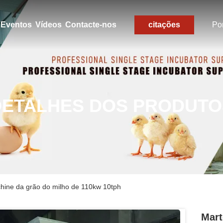
Eventos
Vídeos
Contacte-nos
citações
Po
DETALHES DOS PRODUTO
achine da grão do milho de 110kw 10tph
Mart