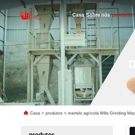
Casa
Sobre nós
produtos
Casa
>
produtos
>
martelo agrícola Mills Grinding M
produtos