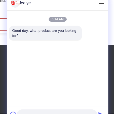
nta o
Moinho de martelo de moedura da
feelye
grão do moinho de martelo da
artelo
alimentação animal do milho
5:14 AM
Contacte Agora
Good day, what product are you looking 
for?
telefone: 0086 15190313545