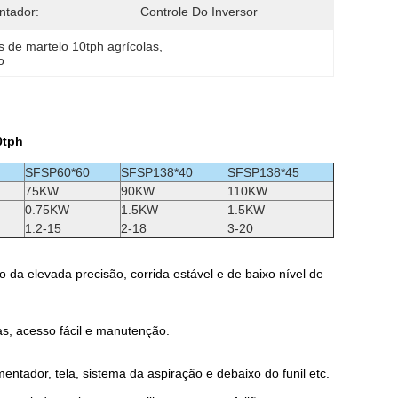
ntador:
Controle Do Inversor
 de martelo 10tph agrícolas
, 
o
0tph
SFSP60*60
SFSP138*40
SFSP138*45
75KW
90KW
110KW
0.75KW
1.5KW
1.5KW
1.2-15
2-18
3-20
o da elevada precisão, corrida estável e de baixo nível de
as, acesso fácil e manutenção.
tador, tela, sistema da aspiração e debaixo do funil etc.