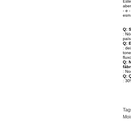
Este
aber
- e 
esm
Q: 
: Nó
país
Q: 
: de
tone
flux
Q: 
fáb
: No
Q: 
: 30
Tag
Moi