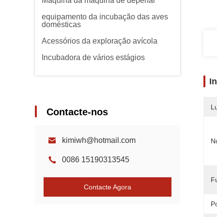
Máquina da máquina de depenar
equipamento da incubação das aves
domésticas
Acessórios da exploração avícola
Incubadora de vários estágios
I
L
Contacte-nos
kimiwh@hotmail.com
N
0086 15190313545
F
Contacte Agora
P