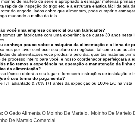
 moinho de martelo da série é apropriado a esmagar matérias primas gr
ta rápida da inspeção do trigo etc. e a estrutura elástica fácil da tela 
- rotor do engodo, lados dobro que alimentam, pode cumprir o esmag
aga mudando a malha da tela.
São você uma empresa comercial ou um fabricante?
s somos um fabricante com uma experiência de quase 30 anos nesta i
es.
Eu conheço pouco sobre a máquina da alimentação e a linha de 
ixe-nos por favor conhecer seu plano de negócios, tal como que as al
ladas de alimentações você produzirá pelo dia, quantas matérias prim
o de processo inteiro para você, e nosso coordenador aperfeiçoará a e
Nós não temos a experiência na operação e manutenção da linha 
rica da alimentação?
sso técnico obterá a seu lugar e fornecerá instruções de instalação e 
Que é seu termo do pagamento?
% T/T adiantado & 70% T/T antes da expedição ou 100% L/C na vista
s:
O Gado Alimenta O Moinho De Martelo
,
Moinho De Martelo 
nho De Martelo Comercial