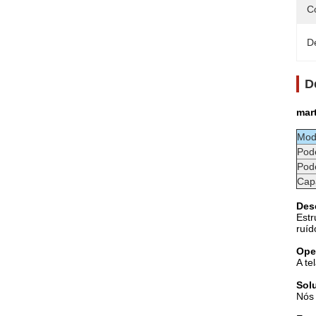
C
D
D
mar
Mod
Pod
Pod
Capa
Des
Estr
ruíd
Ope
A te
Sol
Nós 