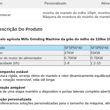
or:
Personalizado
Alime
moinho de martelo do milho 10tph
, 
moinhos
estacar:
Máquina de moedura do moinho de martel
escrição Do Produto
telo agrícola Mills Grinding Machine da grão do milho de 110kw 1
elo
SFSP56*40
SFSP60*45
er
37KW
55KW
er do motor do alimentador
0.75KW
0.75KW
cidade (t/h)
1-8
1.2-10
empenho estável
utura rígida, arranjo ótimo do martelo e rotor dinamicamente equilibrad
o; rotação reversível, vida útil longa.
ração amigável
la de uma etapa mantém o dispositivo e portas laterais completo-abert
ução personalizada
oferecemos soluções personalizadas para o tamanho da máquina, alimen