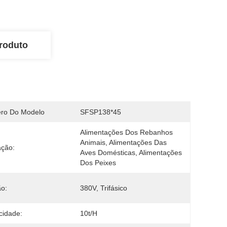
roduto
ro Do Modelo
SFSP138*45
Alimentações Dos Rebanhos 
Animais, Alimentações Das 
ação:
Aves Domésticas, Alimentações 
Dos Peixes
o:
380V, Trifásico
cidade:
10t/h