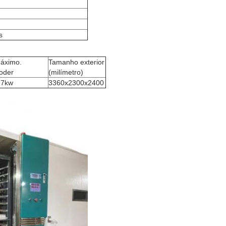
s
áximo.
Tamanho exterior
oder
(milímetro)
.7kw
3360x2300x2400