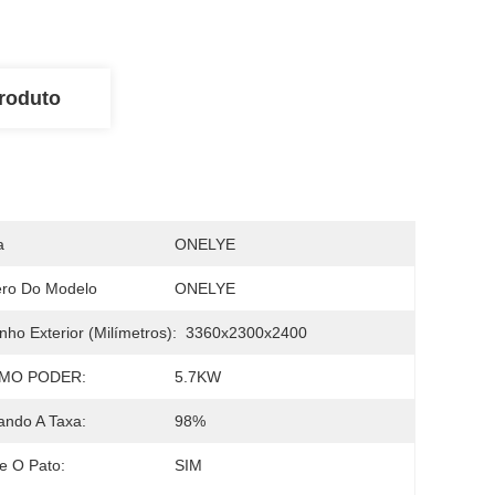
roduto
a
ONELYE
ro Do Modelo
ONELYE
ho Exterior (milímetros):
3360x2300x2400
MO PODER:
5.7KW
ndo A Taxa:
98%
e O Pato:
SIM