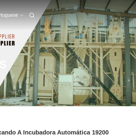
rtuguese
S
ando A Incubadora Automática 19200