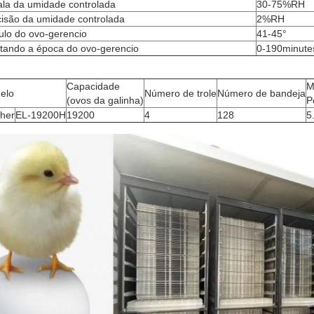
ala da umidade controlada
30-75%RH
cisão da umidade controlada
2%RH
ulo do ovo-gerencio
41-45°
stando a época do ovo-gerencio
0-190minute
Capacidade
M
elo
Número de trole
Número de bandeja
(ovos da galinha)
P
cher
EL-19200H
19200
4
128
5