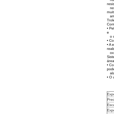
resi
resi
mui
amb
Trol
Cont
• Pe
e
o ci
• Co
• A 
reab
oxig
Sist
área
• Co
pode
alar
• O 
Exp
Prec
Esca
Exp