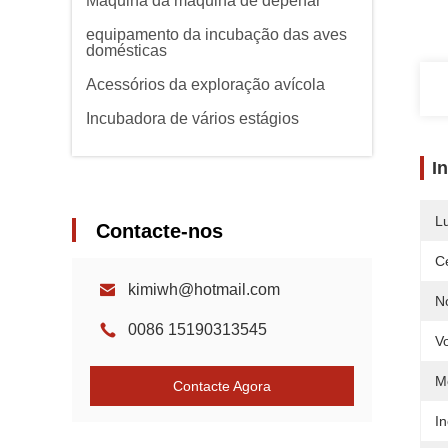
Máquina da máquina de depenar
equipamento da incubação das aves
domésticas
Acessórios da exploração avícola
Incubadora de vários estágios
I
L
Contacte-nos
Ce
kimiwh@hotmail.com
N
0086 15190313545
V
M
Contacte Agora
I