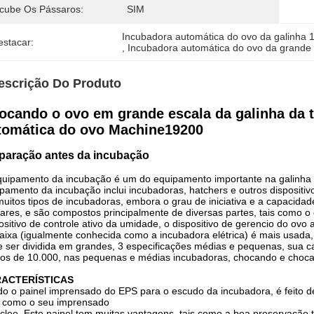
ncube Os Pássaros:
SIM
Incubadora automática do ovo da galinha 
estacar:
, 
Incubadora automática do ovo da grande
escrição Do Produto
ocando o ovo em grande escala da galinha da 
tomática do ovo Machine19200
paração antes da incubação
uipamento da incubação é um do equipamento importante na galinha 
pamento da incubação inclui incubadoras, hatchers e outros dispositiv
uitos tipos de incubadoras, embora o grau de iniciativa e a capacidade
lares, e são compostos principalmente de diversas partes, tais como o c
ositivo de controle ativo da umidade, o dispositivo de gerencio do ovo 
aixa (igualmente conhecida como a incubadora elétrica) é mais usada
 ser dividida em grandes, 3 especificações médias e pequenas, sua c
s de 10.000, nas pequenas e médias incubadoras, chocando e choca
ACTERÍSTICAS
do o painel imprensado do EPS para o escudo da incubadora, é feito 
 como o seu imprensado
eo. Este painel tem muitas vantagens, tais como a boa preservação té