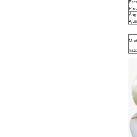
Esc
Pre
Âng
Aju
Mod
hat