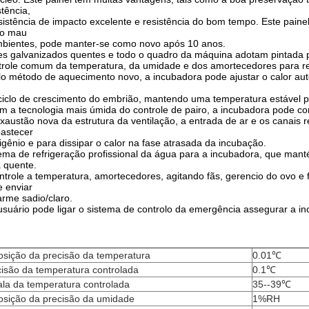
stência,
stência de impacto excelente e resistência do bom tempo. Este pain
to mau
ientes, pode manter-se como novo após 10 anos.
es galvanizados quentes e todo o quadro da máquina adotam pintada p
role comum da temperatura, da umidade e dos amortecedores para red
lo método de aquecimento novo, a incubadora pode ajustar o calor a
clo de crescimento do embrião, mantendo uma temperatura estável p
m a tecnologia mais úmida do controle de pairo, a incubadora pode con
exaustão nova da estrutura da ventilação, a entrada de ar e os canais 
astecer
ênio e para dissipar o calor na fase atrasada da incubação.
ema de refrigeração profissional da água para a incubadora, que mant
 quente.
ntrole a temperatura, amortecedores, agitando fãs, gerencio do ovo
 enviar
me sadio/claro.
usuário pode ligar o sistema de controlo da emergência assegurar a in
osição da precisão da temperatura
0.01℃
isão da temperatura controlada
0.1℃
la da temperatura controlada
35--39℃
osição da precisão da umidade
1%RH