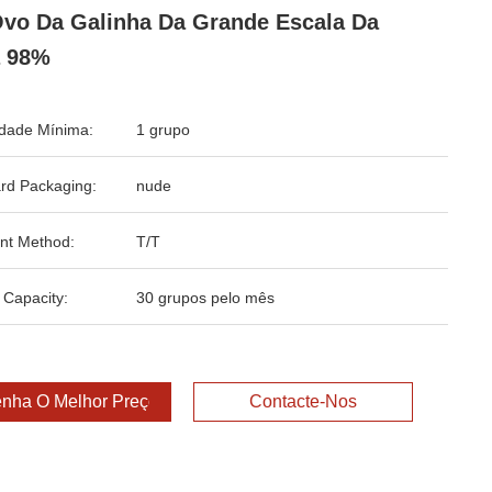
vo Da Galinha Da Grande Escala Da
a 98%
dade Mínima:
1 grupo
rd Packaging:
nude
nt Method:
T/T
 Capacity:
30 grupos pelo mês
nha O Melhor Preço
Contacte-Nos