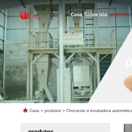
Casa
Sobre nós
produtos
Casa
>
produtos
>
Chocando a incubadora automática
produtos