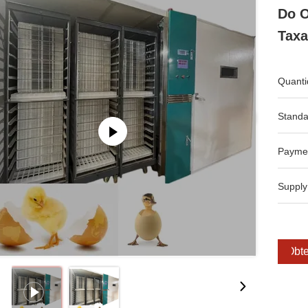
Do O
Tax
Quanti
Standa
Payme
Supply
Obte