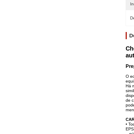
I
D
D
Ch
au
Pre
O eq
equi
Há m
simi
disp
de c
pode
meno
CAR
• To
EPS
núcl