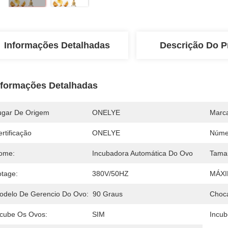
Informações Detalhadas
Descrição Do P
nformações Detalhadas
ugar De Origem
ONELYE
Marc
rtificação
ONELYE
Núme
ome:
Incubadora Automática Do Ovo
Taman
otage:
380V/50HZ
MÁXI
odelo De Gerencio Do Ovo:
90 Graus
Choca
ncube Os Ovos:
SIM
Incub