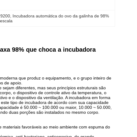
19200
, 
Incubadora automática do ovo da galinha de 98%
 escala
taxa 98% que choca a incubadora
moderna que produz o equipamento, e o grupo inteiro de
os de apoio.
 sejam diferentes, mas seus princípios estruturais são
orpo, o dispositivo de controle ativo da temperatura, o
ativo e o dispositivo da ventilação. A incubadora em forma
, este tipo de incubadora de acordo com sua capacidade
apacidade é 50.000 ~ 100.000 ou maior, 10.000 ~ 50.000,
ndo duas porções são instalados no mesmo corpo.
de materiais favoráveis ao meio ambiente com espuma do
rmica, anti-bacteriano, anticorrosivo, de grande